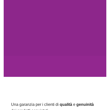
Una garanzia per i clienti di
qualità
e
genuinità