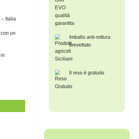
– Italia
i con un
Imballo anti-rottura
brevettato
in
Il reso è gratuito