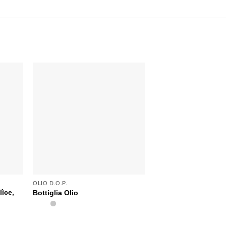
OLIO D.O.P.
lìce,
Bottiglia Olio