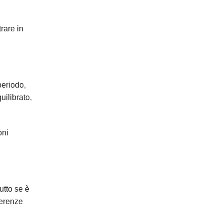
rare in
periodo,
uilibrato,
oni
tutto se è
ferenze