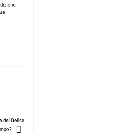
adizione
que
a del Belìce
empo?