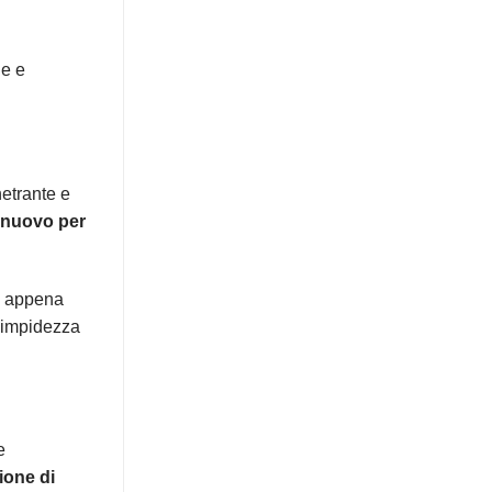
he e
netrante e
 nuovo per
io appena
 limpidezza
e
ione di