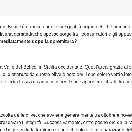
a del Belìce è rinomato per le sue qualità organolettiche uniche e 
. Ma una domanda che spesso sorge tra i consumatori e gli appass
 immediatamente dopo la spremitura?
a Valle del Belìce, in Sicilia occidentale. Quest’area, grazie al 
. L’olio ottenuto da queste olive è noto per il suo colore verde in
rde, erba fresca e carciofo, e per il suo sapore equilibrato tra a
 raccolta delle olive, che avviene generalmente tra ottobre e nov
eservare l’integrità. Successivamente, entro poche ore dalla ra
so che prevede la frantumazione delle olive e la separazione dell