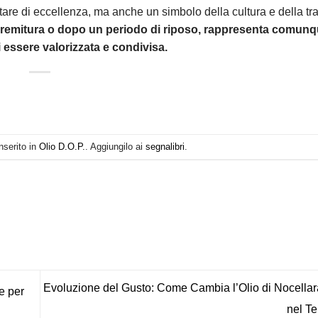
tare di eccellenza, ma anche un simbolo della cultura e della tr
premitura o dopo un periodo di riposo, rappresenta comun
i essere valorizzata e condivisa.
nserito in
Olio D.O.P.
. Aggiungilo ai
segnalibri
.
Evoluzione del Gusto: Come Cambia l’Olio di Nocellar
e per
nel T