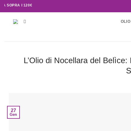
A I 120€
OLIO
L’Olio di Nocellara del Belìce
S
27
Gen