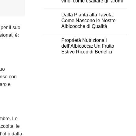
vino: come esaltare gli aromi
Dalla Pianta alla Tavola:
Come Nascono le Nostre
Albicocche di Qualità
per il suo
ionati è:
Proprietà Nutrizionali
dell’Albicocca: Un Frutto
Estivo Ricco di Benefici
suo
tenso con
maro e
embre. Le
ccolta, le
’olio dalla