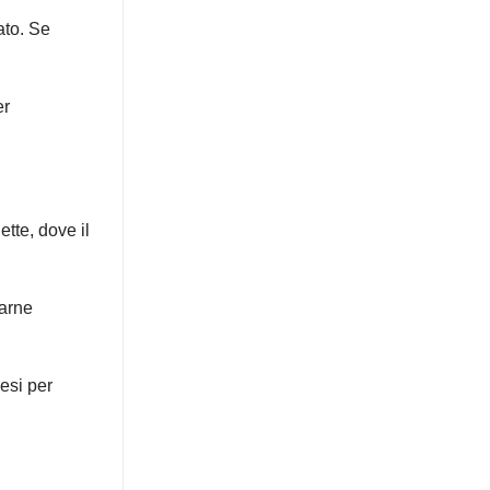
ato. Se
er
ette, dove il
carne
mesi per