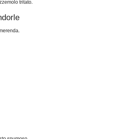
zzemolo tritato.
ndorle
a merenda.
osto spumoso.