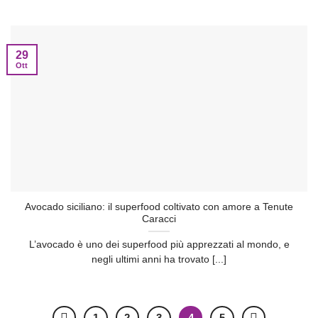
29
Ott
Avocado siciliano: il superfood coltivato con amore a Tenute
Caracci
L’avocado è uno dei superfood più apprezzati al mondo, e
negli ultimi anni ha trovato [...]
1
2
3
4
5