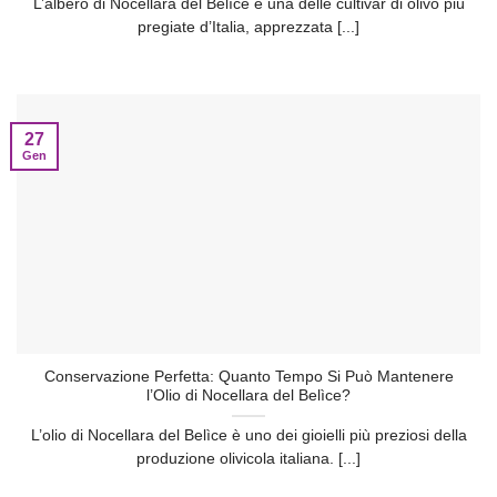
L’albero di Nocellara del Belìce è una delle cultivar di olivo più
pregiate d’Italia, apprezzata [...]
27
Gen
Conservazione Perfetta: Quanto Tempo Si Può Mantenere
l’Olio di Nocellara del Belìce?
L’olio di Nocellara del Belìce è uno dei gioielli più preziosi della
produzione olivicola italiana. [...]