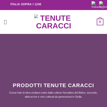
 IN ITALIA SOPRA I 120€
0
PRODOTTI TENUTE CARACCI
Gusta l’olio di oliva siciliano tratto dalla cultivar Nocellara del Belice, avocado,
albicocche e vino coltivati da generazioni in Sicilia.