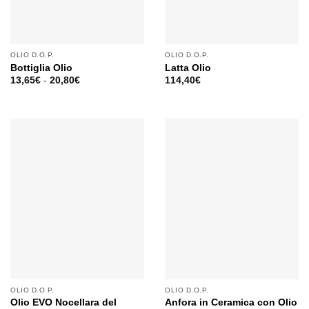
OLIO D.O.P.
OLIO D.O.P.
Bottiglia Olio
Latta Olio
13,65
€
-
20,80
€
114,40
€
OLIO D.O.P.
OLIO D.O.P.
Olio EVO Nocellara del
Anfora in Ceramica con Olio