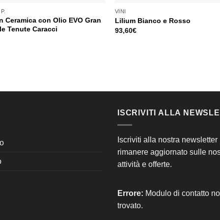
P.
VINI
in Ceramica con Olio EVO Gran
Lilium Bianco e Rosso
le Tenute Caracci
93,60
€
ISCRIVITI ALLA NEWSL
Iscriviti alla nostra newsletter
o
rimanere aggiornato sulle nos
o
attività e offerte.
Errore:
Modulo di contatto n
trovato.