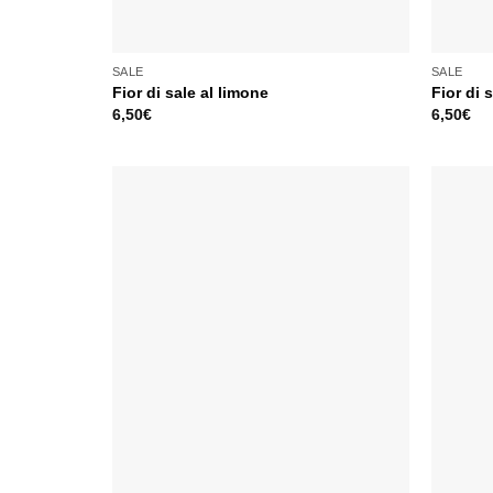
SALE
SALE
Fior di sale al limone
Fior di 
6,50
€
6,50
€