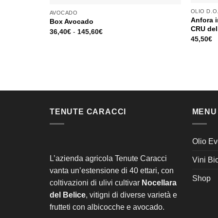
OLIO D.O.
AVOCADO
Anfora 
Box Avocado
CRU del
36,40
€
-
145,60
€
45,50
€
TENUTE CARACCI
MENU
Olio Ev
L’azienda agricola Tenute Caracci
Vini Bi
vanta un’estensione di 40 ettari, con
Shop
coltivazioni di ulivi cultivar
Nocellara
del Belice
, vitigni di diverse varietà e
frutteti con albicocche e avocado.